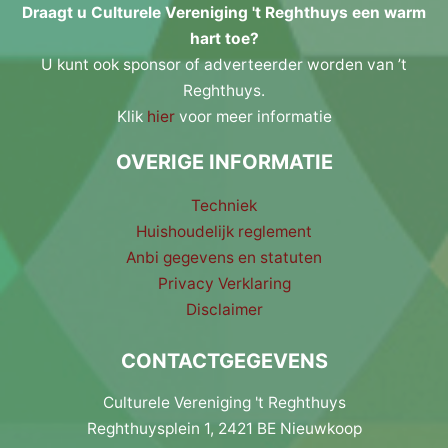
Draagt u Culturele Vereniging 't Reghthuys een warm
hart toe?
U kunt ook sponsor of adverteerder worden van ’t
Reghthuys.
Klik
hier
voor meer informatie
OVERIGE INFORMATIE
Techniek
Huishoudelijk reglement
Anbi gegevens en statuten
Privacy Verklaring
Disclaimer
CONTACTGEGEVENS
Culturele Vereniging 't Reghthuys
Reghthuysplein 1, 2421 BE Nieuwkoop