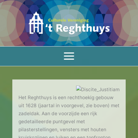
Ga
naar
de
inhoud
Het Reghthuys is een rechthoekig gebouw
uit 1628 (jaartal in voorgevel, zie boven) met
zadeldak. Aan de voorzijde een rijk
gedetailleerde puntgevel met
pilasterstellingen, vensters met houten
kruiskozijnen en luiken en een topfronton