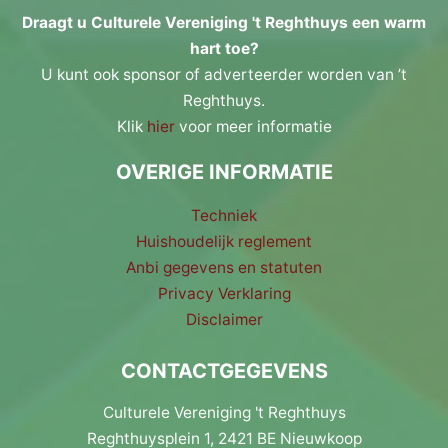
Draagt u Culturele Vereniging 't Reghthuys een warm
hart toe?
U kunt ook sponsor of adverteerder worden van ’t
Reghthuys.
Klik
hier
voor meer informatie
OVERIGE INFORMATIE
Techniek
Huishoudelijk reglement
Anbi gegevens en statuten
Privacy Verklaring
Disclaimer
CONTACTGEGEVENS
Culturele Vereniging 't Reghthuys
Reghthuysplein 1, 2421 BE Nieuwkoop